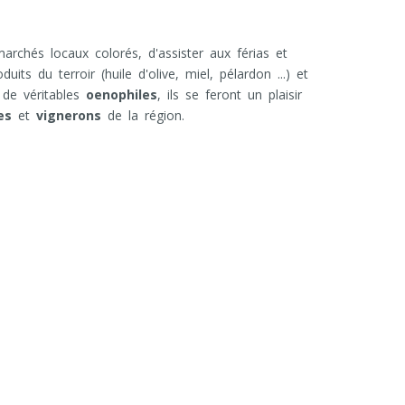
marchés locaux colorés, d'assister aux férias et
ts du terroir (huile d'olive, miel, pélardon ...) et
 de véritables
oenophiles
, ils se feront un plaisir
es
et
vignerons
de la région.