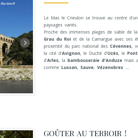
Le Mas le Crieulon se trouve au centre d'une
paysages variés.
Proche des immenses plages de sable de l
Grau du Roi
et de la Camargue avec ses ét
proximité du parc national des
Cévennes
, v
la cité d'
Avignon
, le Duché d'
Uzès
, le
Pont
d'
Arles
, la
bambouseraie d'Anduze
mais au
comme
Lussan
,
Sauve
,
Vézenobres
....
Les Arènes de Nîmes
GOÛTER AU TERROIR !